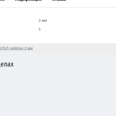
3 мм
S
fish нейлон 3 мм
делах