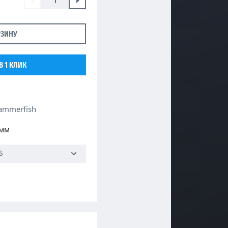
РЗИНУ
В 1 КЛИК
ammerfish
 мм
S